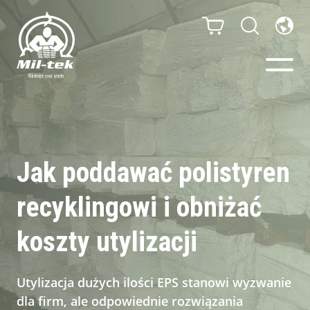
Belownice i kompaktory
Sklep internetowy
Jak poddawać polistyren
recyklingowi i obniżać
Segmenty
koszty utylizacji
Materialy
Przypadki
Utylizacja dużych ilości EPS stanowi wyzwanie
dla firm, ale odpowiednie rozwiązania