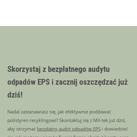
Skorzystaj z bezpłatnego audytu
odpadów EPS i zacznij oszczędzać już
dziś!
Nadal zastanawiasz się, jak efektywnie poddawać
polistyren recyklingowi? Skontaktuj się z Mil-tek już dziś,
aby otrzymać
bezpłatny audyt odpadów EPS
i dowiedzieć