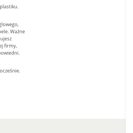
plastiku.
glowego,
bele. Ważne
rujesz
j firmy,
powiedni.
ocześnie.