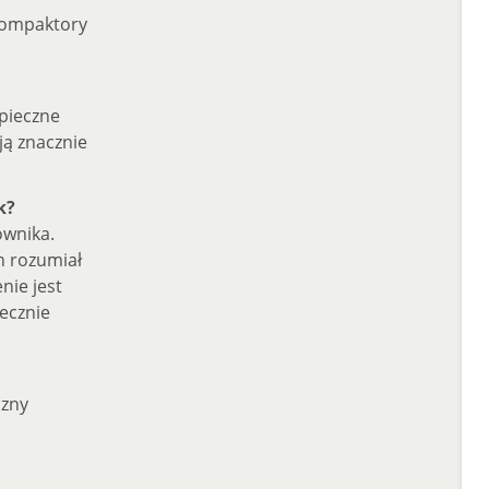
 kompaktory
zpieczne
ją znacznie
k?
ownika.
n rozumiał
nie jest
ecznie
czny