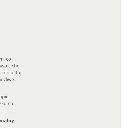
m, co
owo ciche.
skonsultuj
możliwe.
ąpić
zku na
rmalny