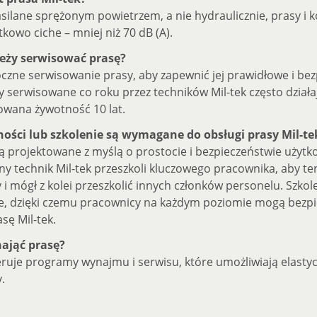
silane sprężonym powietrzem, a nie hydraulicznie, prasy i
tkowo ciche – mniej niż 70 dB (A).
leży serwisować prasę?
oczne serwisowanie prasy, aby zapewnić jej prawidłowe i be
sy serwisowane co roku przez techników Mil-tek często działa
cowana żywotność 10 lat.
ności lub szkolenie są wymagane do obsługi prasy Mil-te
są projektowane z myślą o prostocie i bezpieczeństwie użytk
y technik Mil-tek przeszkoli kluczowego pracownika, aby te
 i mógł z kolei przeszkolić innych członków personelu. Szkole
ie, dzięki czemu pracownicy na każdym poziomie mogą bezpi
sę Mil-tek.
ająć prasę?
feruje programy wynajmu i serwisu, które umożliwiają elasty
.