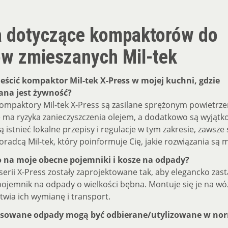
a dotyczące kompaktorów do
w zmieszanych Mil-tek
ścić kompaktor Mil-tek X-Press w mojej kuchni, gdzie
na jest żywność?
ompaktory Mil-tek X-Press są zasilane sprężonym powietrze
e ma ryzyka zanieczyszczenia olejem, a dodatkowo są wyjątk
istnieć lokalne przepisy i regulacje w tym zakresie, zawsze 
oradcą Mil-tek, który poinformuje Cię, jakie rozwiązania są 
o na moje obecne pojemniki i kosze na odpady?
erii X-Press zostały zaprojektowane tak, aby elegancko zast
ojemnik na odpady o wielkości bębna. Montuje się je na wó
atwia ich wymianę i transport.
asowane odpady mogą być odbierane/utylizowane w no