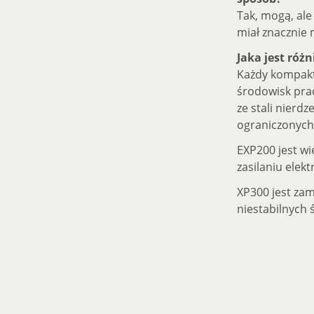
Tak, mogą, ale
miał znacznie 
Jaka jest ró
Każdy kompakto
środowisk pra
ze stali nierd
ograniczonych
EXP200 jest w
zasilaniu elek
XP300 jest zam
niestabilnych 