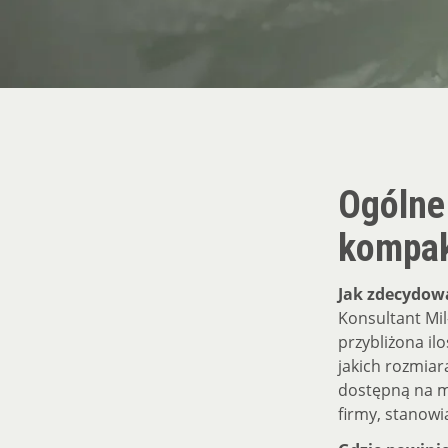
Ogólne 
kompak
Jak zdecydow
Konsultant Mil
przybliżona il
jakich rozmiar
dostępną na m
firmy, stanow