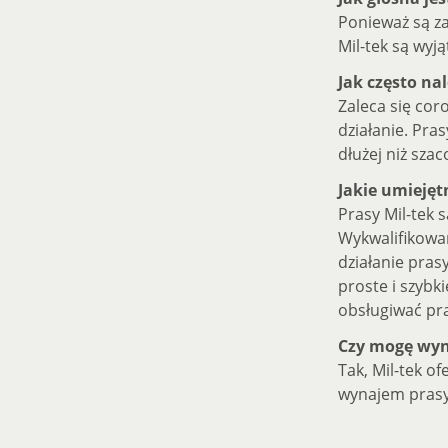
Ponieważ są za
Mil-tek są wyją
Jak często na
Zaleca się cor
działanie. Pra
dłużej niż sza
Jakie umiejęt
Prasy Mil-tek 
Wykwalifikowan
działanie prasy
proste i szybk
obsługiwać pra
Czy mogę wyn
Tak, Mil-tek o
wynajem prasy