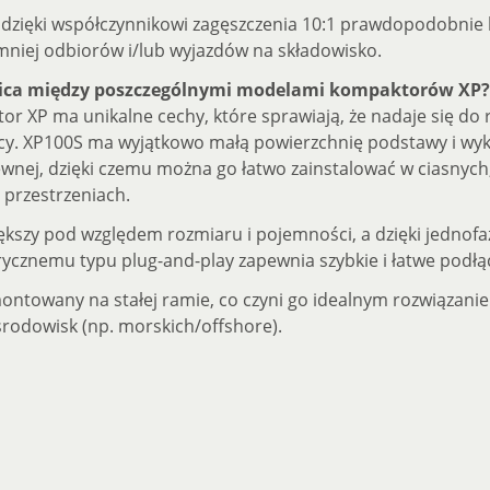
 dzięki współczynnikowi zagęszczenia 10:1 prawdopodobnie 
mniej odbiorów i/lub wyjazdów na składowisko.
żnica między poszczególnymi modelami kompaktorów XP?
r XP ma unikalne cechy, które sprawiają, że nadaje się do
cy. XP100S ma wyjątkowo małą powierzchnię podstawy i wyk
zewnej, dzięki czemu można go łatwo zainstalować w ciasnych
 przestrzeniach.
iększy pod względem rozmiaru i pojemności, a dzięki jedno
trycznemu typu plug-and-play zapewnia szybkie i łatwe podłą
ontowany na stałej ramie, co czyni go idealnym rozwiązani
środowisk (np. morskich/offshore).