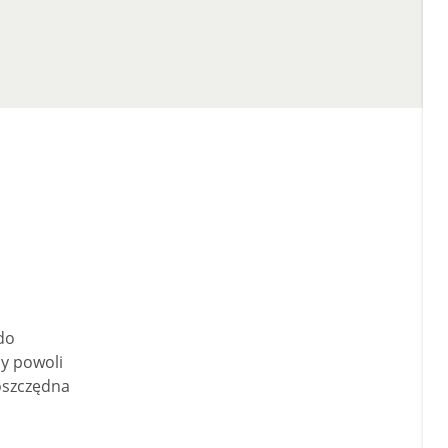
do
y powoli
oszczędna