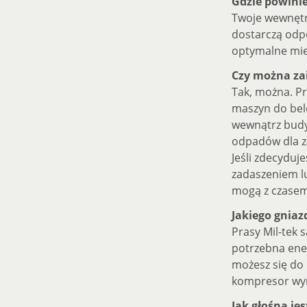
Gdzie powini
Twoje wewnętr
dostarczą odpo
optymalne mie
Czy można za
Tak, można. Pr
maszyn do belo
wewnątrz budy
odpadów dla za
Jeśli zdecyduj
zadaszeniem l
mogą z czasem
Jakiego gniaz
Prasy Mil-tek 
potrzebna ener
możesz się do n
kompresor wym
Jak głośna jes