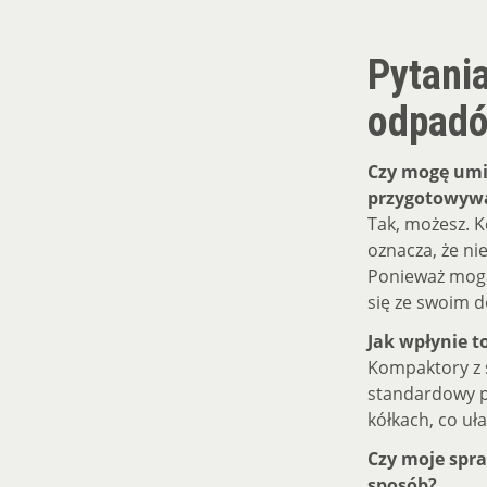
Pytani
odpadó
Czy mogę umie
przygotowywa
Tak, możesz. K
oznacza, że ni
Ponieważ mogą 
się ze swoim d
Jak wpłynie t
Kompaktory z s
standardowy p
kółkach, co uł
Czy moje spr
sposób?