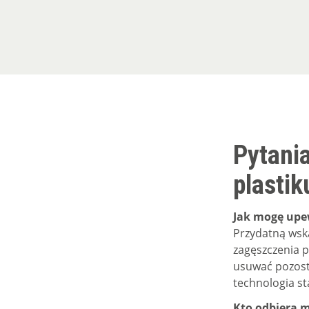
Pytania
plastik
Jak mogę upewn
Przydatną wsk
zagęszczenia p
usuwać pozost
technologia st
Kto odbiera mo