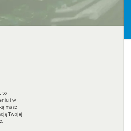
, to
eniu i w
aką masz
cją Twojej
z.