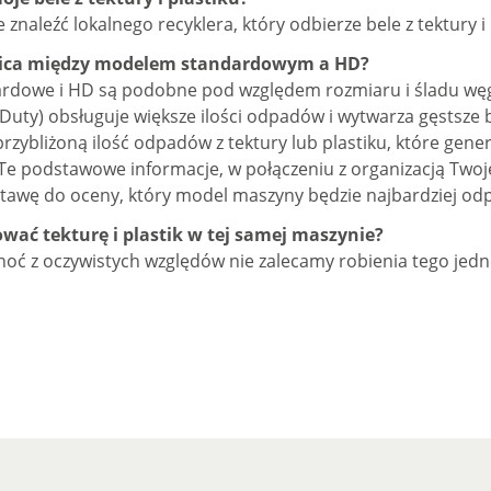
znaleźć lokalnego recyklera, który odbierze bele z tektury i 
żnica między modelem standardowym a HD?
rdowe i HD są podobne pod względem rozmiaru i śladu wę
Duty) obsługuje większe ilości odpadów i wytwarza gęstsze 
 przybliżoną ilość odpadów z tektury lub plastiku, które gene
Te podstawowe informacje, w połączeniu z organizacją Twoje
tawę do oceny, który model maszyny będzie najbardziej od
wać tekturę i plastik w tej samej maszynie?
hoć z oczywistych względów nie zalecamy robienia tego jedn