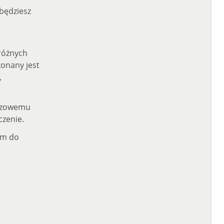
będziesz
 różnych
onany jest
,
fazowemu
czenie.
em do