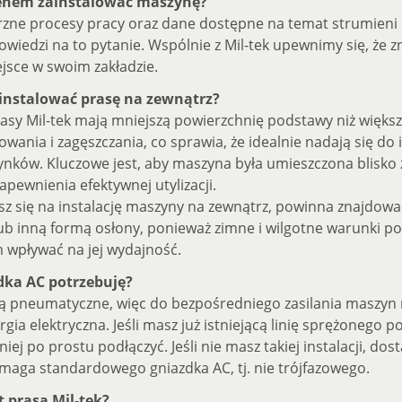
enem zainstalować maszynę?
zne procesy pracy oraz dane dostępne na temat strumien
wiedzi na to pytanie. Wspólnie z Mil-tek upewnimy się, że z
jsce w swoim zakładzie.
instalować prasę na zewnątrz?
asy Mil-tek mają mniejszą powierzchnię podstawy niż więks
wania i zagęszczania, co sprawia, że idealnie nadają się do i
nków. Kluczowe jest, aby maszyna była umieszczona blisko 
pewnienia efektywnej utylizacji.
esz się na instalację maszyny na zewnątrz, powinna znajdowa
ub inną formą osłony, ponieważ zimne i wilgotne warunki 
 wpływać na jej wydajność.
dka AC potrzebuję?
są pneumatyczne, więc do bezpośredniego zasilania maszyn n
gia elektryczna. Jeśli masz już istniejącą linię sprężonego p
iej po prostu podłączyć. Jeśli nie masz takiej instalacji, dos
aga standardowego gniazdka AC, tj. nie trójfazowego.
t prasa Mil-tek?