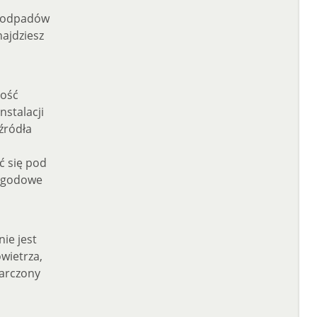
i odpadów
najdziesz
zość
nstalacji
źródła
ć się pod
pogodowe
ie jest
owietrza,
tarczony