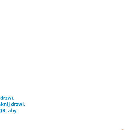
 drzwi.
knij drzwi.
QR, aby