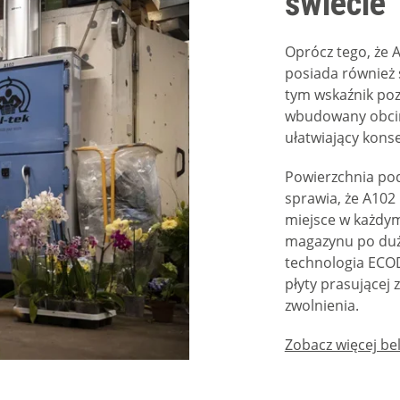
świecie
Oprócz tego, że 
posiada również s
tym wskaźnik po
wbudowany obcina
ułatwiający kons
Powierzchnia po
sprawia, że A10
miejsce w każdym
magazynu po duż
technologia ECO
płyty prasującej 
zwolnienia.
Zobacz więcej be