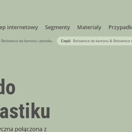
lep internetowy
Segmenty
Materialy
Przypadk
 Belownica do kartonu i plastiku
Część
Belownice do kartonu
&
Belownice d
do
lastiku
czna połączona z