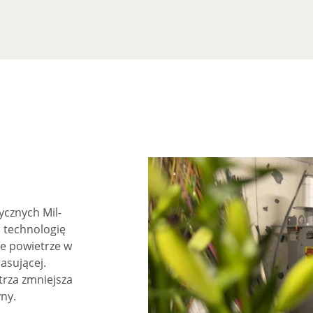
ycznych Mil-
 technologię
e powietrze w
rasującej.
rza zmniejsza
yny.