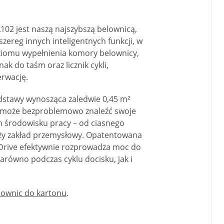
A102 jest naszą najszybszą belownicą,
zereg innych inteligentnych funkcji, w
ziomu wypełnienia komory belownicy,
k do taśm oraz licznik cykli,
erwację.
dstawy wynosząca zaledwie 0,45 m²
2 może bezproblemowo znaleźć swoje
 środowisku pracy – od ciasnego
y zakład przemysłowy. Opatentowana
Drive efektywnie rozprowadza moc do
zarówno podczas cyklu docisku, jak i
lownic do kartonu
.