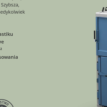
 Szybsza,
kiedykolwiek
astiku
ve
²
asowania