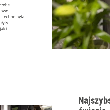
trzebę
tkowo
a technologia
płyty
ak i
Najszyb