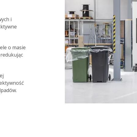
ych i
ektywne
ele o masie
 redukując
ej
fektywność
odpadów.