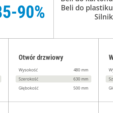
85-90%
Beli do plastiku
Silnik
Otwór drzwiowy
W
Wysokość
480 mm
W
Szerokość
630 mm
S
Głębokość
500 mm
G