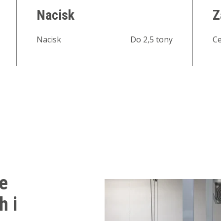
Nacisk
Z
Nacisk
Do 2,5 tony
Ce
e
h i