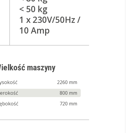
< 50 kg
1 x 230V/50Hz /
10 Amp
ielkość maszyny
ysokość
2260 mm
zerokość
800 mm
łębokość
720 mm