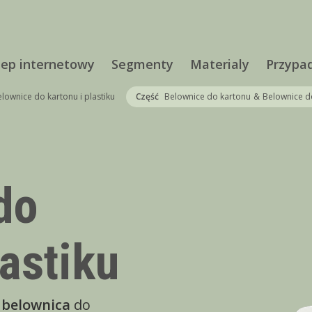
lep internetowy
Segmenty
Materialy
Przypa
lownice do kartonu i plastiku
Część
Belownice do kartonu
&
Belownice do
do
lastiku
 belownica
do