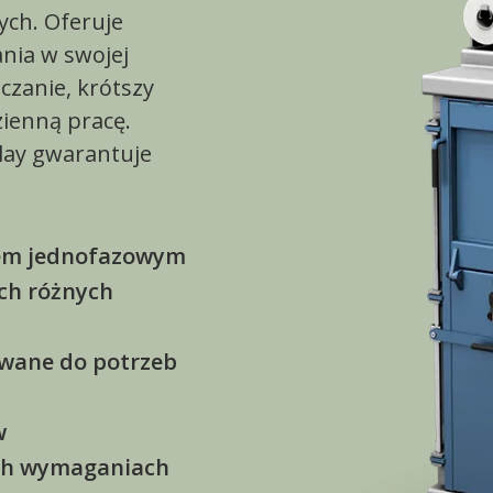
ych. Oferuje
ania w swojej
czanie, krótszy
zienną pracę.
lay gwarantuje
niem jednofazowym
ech różnych
owane do potrzeb
w
ich wymaganiach