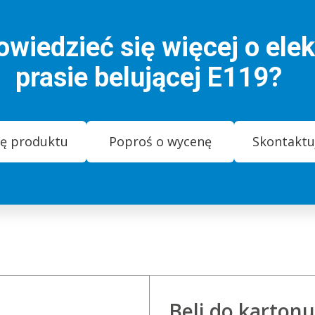
wiedzieć się więcej o elek
prasie belującej E119?
tę produktu
Poproś o wycenę
Skontaktuj
Beli do kartonu