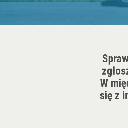
Spraw
zgłosz
W międ
się z 