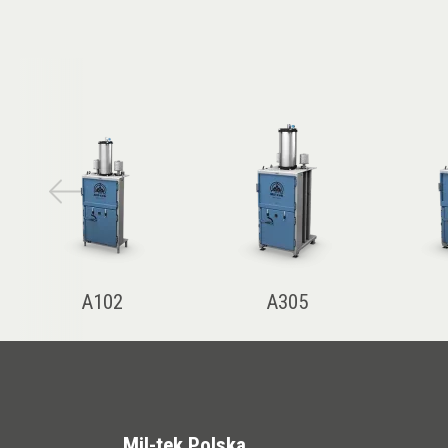
A102
A305
Mil-tek Polska