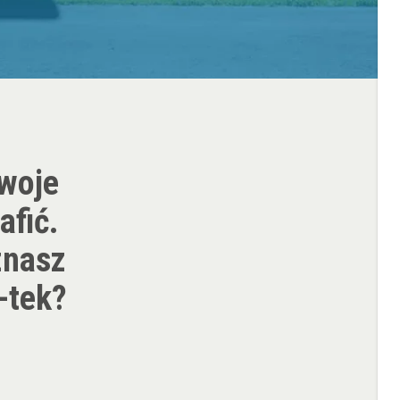
Twoje
afić.
znasz
-tek?